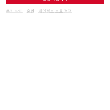
날짜 및 티켓
쿠키 삭제
출판
개인정보 보호 정책
Dolce far niente in the Mediterranean atmosphere of the
Roman quarter in the ancient Roman city of Carnuntum—
Enjoy a relaxing afternoon with
pizza, gelato, and Italian
music
!
Pizza from the World Pizza Champion
Ice cream bar
Refreshing cocktails
Games for the whole family
Guided tours of the Roman quarter