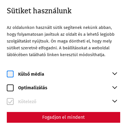
Zárt
HU
Sütiket használunk
Az oldalunkon használt sütik segítenek nekünk abban,
hogy folyamatosan javítsuk az oldalt és a lehető legjobb
szolgáltatást nyújtsuk. Ön maga döntheti el, hogy mely
sütiket szeretné elfogadni. A beállításokat a weboldal
Home
Ferragosto
láblécében található linken keresztül módosíthatja.
Külső média
Optimalizálás
Kötelező
Ferragosto
Fogadjon el mindent
2026. augusztus 15-án