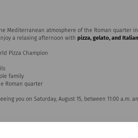
 the Mediterranean atmosphere of the Roman quarter i
njoy a relaxing afternoon with
pizza, gelato, and Italia
orld Pizza Champion
ils
le family
the Roman quarter
eeing you on Saturday, August 15, between 11:00 a.m. an