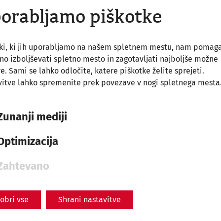
orabljamo piškotke
so, 15. avgust
2026
tki, ki jih uporabljamo na našem spletnem mestu, nam pomag
Ferragosto
o izboljševati spletno mesto in zagotavljati najboljše možne
On August 15, 2026
ve. Sami se lahko odločite, katere piškotke želite sprejeti.
itve lahko spremenite prek povezave v nogi spletnega mesta
Rekonstruiertes Stadtviertel
Zunanji mediji
Optimizacija
Zahtevano
obri vse
Shrani nastavitve