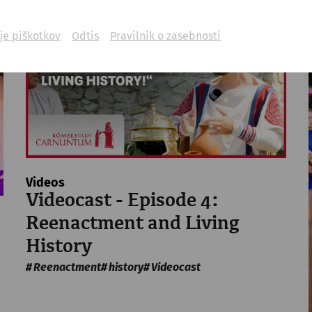
je piškotkov
Odtis
Pravilnik o zasebnosti
Videos
Videocast - Episode 4:
Reenactment and Living
History
Reenactment
history
Videocast