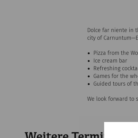
Dolce far niente in
city of Carnuntum—E
Pizza from the W
Ice cream bar
Refreshing cockta
Games for the who
Guided tours of 
We look forward to s
Weitere Termine