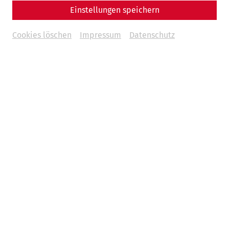
Einstellungen speichern
Everyday life
leisure
society
Cookies löschen
Impressum
Datenschutz
17.02.2026