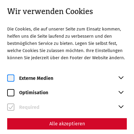
Geöffnet bis 18:00
LA
Wir verwenden Cookies
Die Cookies, die auf unserer Seite zum Einsatz kommen,
helfen uns die Seite laufend zu verbessern und den
bestmöglichen Service zu bieten. Legen Sie selbst fest,
welche Cookies Sie zulassen möchten. Ihre Einstellungen
Home
Scientiae diarium
können Sie jederzeit über den Footer der Website ändern.
Games, baths, and spectacles – leisure culture in Roman
Carnuntum
Externe Medien
Science
Games, baths, and
Optimisation
spectacles – leisure culture
Required
in Roman Carnuntum
Alle akzeptieren
By Nisa Iduna Kirchengast - Editors: Daniel Kunc,
Thomas Mauerhofer, Anna-Maria Grohs