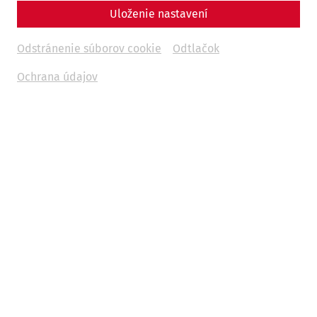
Uloženie nastavení
Everyday life
leisure
society
Odstránenie súborov cookie
Odtlačok
17.02.2026
Ochrana údajov