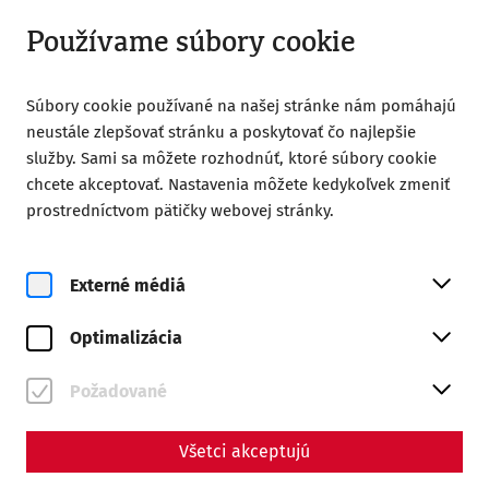
Otvorené od 09:00
SK
Používame súbory cookie
Súbory cookie používané na našej stránke nám pomáhajú
neustále zlepšovať stránku a poskytovať čo najlepšie
služby. Sami sa môžete rozhodnúť, ktoré súbory cookie
chcete akceptovať. Nastavenia môžete kedykoľvek zmeniť
Home
Magazine
prostredníctvom pätičky webovej stránky.
Games, baths, and spectacles – leisure culture in Roman
Carnuntum
Externé médiá
Science
Games, baths, and
Optimalizácia
spectacles – leisure culture
Požadované
in Roman Carnuntum
Všetci akceptujú
By Nisa Iduna Kirchengast - Editors: Daniel Kunc,
Thomas Mauerhofer, Anna-Maria Grohs