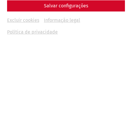
Salvar configurações
Religion
Military
museum
orient
Excluir cookies
Informação legal
11.11.2025
Política de privacidade