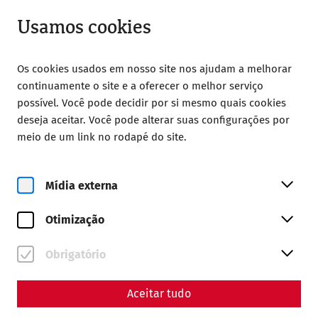
Aberto até 18:00
PT
Usamos cookies
Os cookies usados em nosso site nos ajudam a melhorar
continuamente o site e a oferecer o melhor serviço
possível. Você pode decidir por si mesmo quais cookies
deseja aceitar. Você pode alterar suas configurações por
Home
Magazine
meio de um link no rodapé do site.
Mithras in Carnuntum – A cult between military and
mystery
Mídia externa
Science
Mithras in Carnuntum – A
Otimização
cult between military and
Obrigatório
mystery
Aceitar tudo
By Nisa Iduna Kirchengast - Editors: Daniel Kunc,
Thomas Mauerhofer, Anna-Maria Grohs