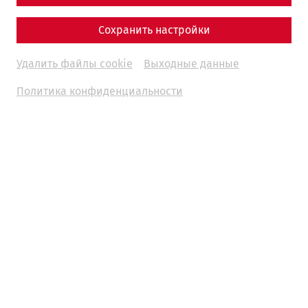
Religion
Military
museum
orient
Сохранить настройки
11.11.2025
Удалить файлы cookie
Выходные данные
Политика конфиденциальности