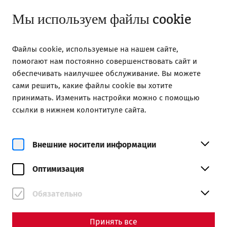
Открыть с 09:00
RU
Мы используем файлы cookie
Файлы cookie, используемые на нашем сайте,
помогают нам постоянно совершенствовать сайт и
обеспечивать наилучшее обслуживание. Вы можете
сами решить, какие файлы cookie вы хотите
Home
принимать. Изменить настройки можно с помощью
Mithras in Carnuntum – A cult between military and
ссылки в нижнем колонтитуле сайта.
mystery
Science
Внешние носители информации
Mithras in Carnuntum – A
Оптимизация
cult between military and
mystery
Обязательно
By Nisa Iduna Kirchengast - Editors: Daniel Kunc,
Принять все
Thomas Mauerhofer, Anna-Maria Grohs