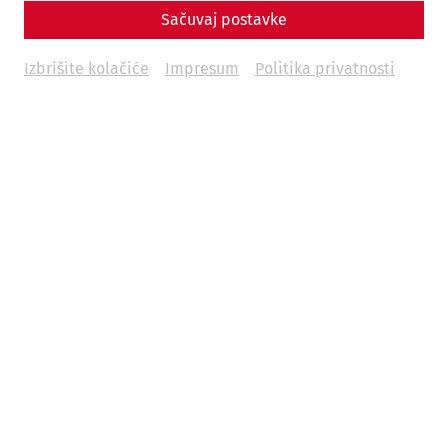
Sačuvaj postavke
Religion
Military
museum
orient
Izbrišite kolačiće
Impresum
Politika privatnosti
11.11.2025