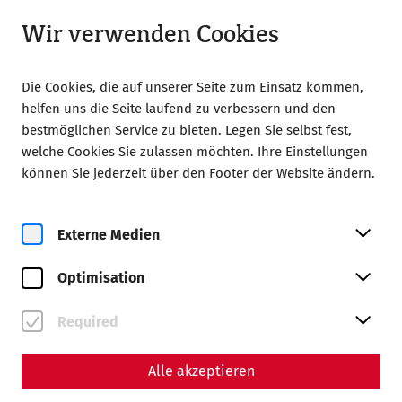
Geöffnet bis 18:00 Uhr
DE
Wir verwenden Cookies
Die Cookies, die auf unserer Seite zum Einsatz kommen,
helfen uns die Seite laufend zu verbessern und den
bestmöglichen Service zu bieten. Legen Sie selbst fest,
welche Cookies Sie zulassen möchten. Ihre Einstellungen
Home
Magazin
können Sie jederzeit über den Footer der Website ändern.
Mithras in Carnuntum – Ein Kult zwischen Militär und
Mysterium
Externe Medien
Wissenschaft
Mithras in Carnuntum – Ein
Optimisation
Kult zwischen Militär und
Required
Mysterium
Alle akzeptieren
Ein Beitrag von Nisa Iduna Kirchengast -
Redaktion: Daniel Kunc, Thomas Mauerhofer,