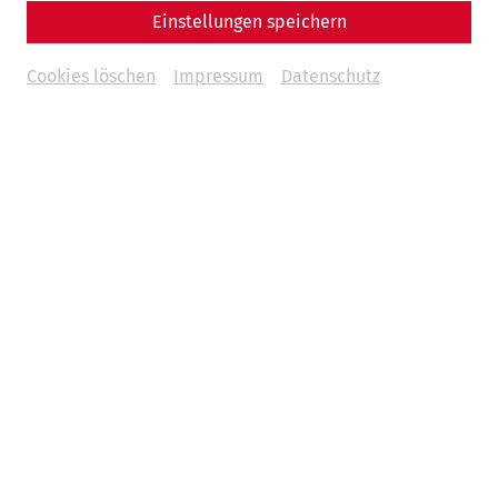
Anna-Maria Grohs
Einstellungen speichern
Religion
Militär
Museum
Orient
Cookies löschen
Impressum
Datenschutz
11.11.2025