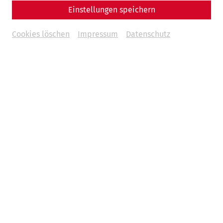
Einstellungen speichern
Cookies löschen
Impressum
Datenschutz
Im Jahr 2025 jähren sich bedeutende Ereignisse in der
Geschichte Niederösterreichs, welche auch für die
archäologische Forschung und unser kulturelles
Gedächtnis eine zentrale Rolle spielen. Unter dem Thema
Erinnern für die Zukunft
möchten wir nicht nur der
Vergangenheit gedenken, sondern auch deren Bedeutung