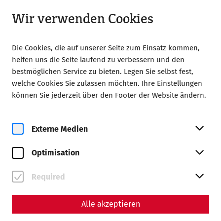
Geöffnet bis 18:00 Uhr
DE
Wir verwenden Cookies
Die Cookies, die auf unserer Seite zum Einsatz kommen,
helfen uns die Seite laufend zu verbessern und den
bestmöglichen Service zu bieten. Legen Sie selbst fest,
welche Cookies Sie zulassen möchten. Ihre Einstellungen
Home
Römerstadt Carnuntum
können Sie jederzeit über den Footer der Website ändern.
Online-Ausstellung: Zwischen Ruinen und Wiederaufbau
Zwischen Ruinen und
Externe Medien
Wiederaufbau - Die
Optimisation
Römerstadt im Spiegel der
Required
Nachkriegsgeschichte
Niederösterreichs
Alle akzeptieren