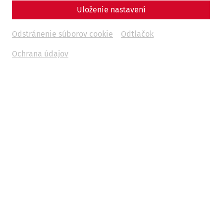
Uloženie nastavení
Odstránenie súborov cookie
Odtlačok
Ochrana údajov
When we think of Roman religion, we see large temples,
magnificent altars and solemn processions. However,
people's religious life did not only take place in public