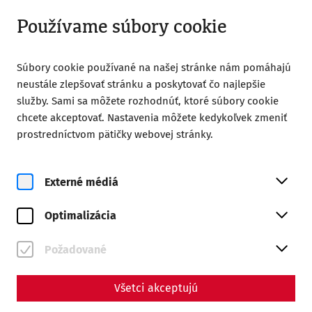
Otvorené do 18:00
SK
Používame súbory cookie
Súbory cookie používané na našej stránke nám pomáhajú
neustále zlepšovať stránku a poskytovať čo najlepšie
služby. Sami sa môžete rozhodnúť, ktoré súbory cookie
chcete akceptovať. Nastavenia môžete kedykoľvek zmeniť
Home
Magazine
prostredníctvom pätičky webovej stránky.
In the Service of the Gods - Private Cults in Carnuntum
Science
Externé médiá
In the Service of the Gods -
Optimalizácia
Private Cults in Carnuntum
By Nisa Iduna Kirchengast - Editors: Daniel Kunc,
Požadované
Thomas Mauerhofer
Všetci akceptujú
Housing
Religion
Everyday life
society