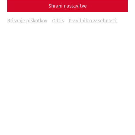
Shrani nastavitve
Brisanje piškotkov
Odtis
Pravilnik o zasebnosti
In addition to our guided tours in German, this season we
offer
guided tours of the Roman Quarter in Slovak
on the
following days.
each at
11:00
,
13:00
and
15:00
o'clock
03.04.2026
Good Friday (Veľkonočný piatok)
05.04.2026
Easter Sunday (Veľkonočná nedeľa)