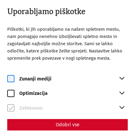
Odprto do 18:00
SL
Uporabljamo piškotke
Piškotki, ki jih uporabljamo na našem spletnem mestu,
nam pomagajo nenehno izboljševati spletno mesto in
zagotavljati najboljše možne storitve. Sami se lahko
odločite, katere piškotke želite sprejeti. Nastavitve lahko
Home
Vaš obisk
Vodeni ogledi
spremenite prek povezave v nogi spletnega mesta.
Guided tours in Slovak
Guided tours in Slovak
Zunanji mediji
Optimizacija
Zahtevano
Odobri vse