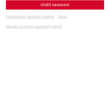
Uložit nastavení
Odstranění souborů cookie
Otisk
Zásady ochrany osobních údajů
In addition to our guided tours in German, this season we
offer
guided tours of the Roman Quarter in Slovak
on the
following days.
each at
11:00
,
13:00
and
15:00
o'clock
03.04.2026
Good Friday (Veľkonočný piatok)
05.04.2026
Easter Sunday (Veľkonočná nedeľa)