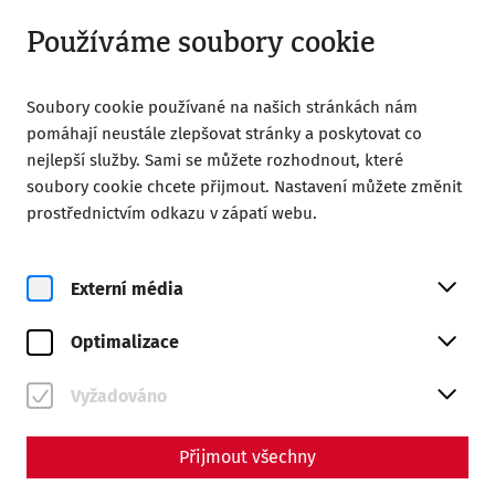
Otevřít od 09:00
CS
Používáme soubory cookie
Soubory cookie používané na našich stránkách nám
pomáhají neustále zlepšovat stránky a poskytovat co
nejlepší služby. Sami se můžete rozhodnout, které
soubory cookie chcete přijmout. Nastavení můžete změnit
Home
Návštěva
Prohlídky s průvodcem
prostřednictvím odkazu v zápatí webu.
Guided tours in Slovak
Guided tours in Slovak
Externí média
Optimalizace
Vyžadováno
Přijmout všechny