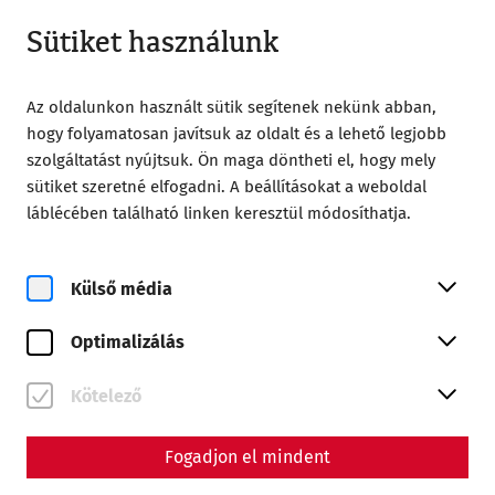
Nyitva amíg 18:00
HU
Sütiket használunk
Az oldalunkon használt sütik segítenek nekünk abban,
hogy folyamatosan javítsuk az oldalt és a lehető legjobb
szolgáltatást nyújtsuk. Ön maga döntheti el, hogy mely
sütiket szeretné elfogadni. A beállításokat a weboldal
Home
Az Ön látogatása
Tárlatvezetések
láblécében található linken keresztül módosíthatja.
Szlovák nyelvű idegenvezetés
Szlovák nyelvű
Külső média
idegenvezetés
Optimalizálás
Kötelező
Fogadjon el mindent