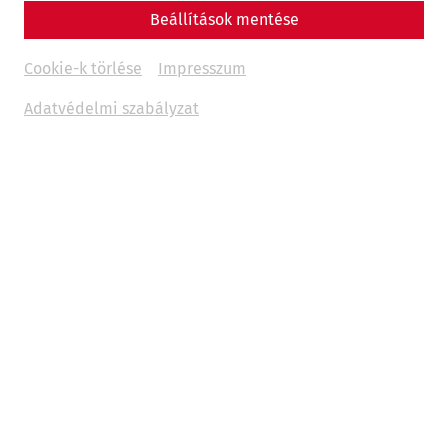
Beállítások mentése
Cookie-k törlése
Impresszum
Adatvédelmi szabályzat
A német nyelvű idegenvezetések mellett ebben a
szezonban a következő napokon kínálunk szlovák nyelvű
idegenvezetést a polgárvárosban.
11:00, 13:00
és
15:00
órakor
2026. április 3. Nagypéntek (Veľkonočný piatok)
2026. április 5. Húsvétvasárnap (Veľkonočná nedeľa)