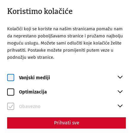
Otvori iz 09:00
HR
Koristimo kolačiće
Kolačići koji se koriste na našim stranicama pomažu nam
da neprestano poboljšavamo stranice i pružamo najbolju
moguću uslugu. Možete sami odlučiti koje kolačiće želite
prihvatiti. Postavke možete promijeniti putem veze u
Home
Posjet
Obilazak s vodičem
podnožju web stranice.
Guided tours in Slovak
Guided tours in Slovak
Vanjski mediji
Optimizacija
Obavezno
Prihvati sve