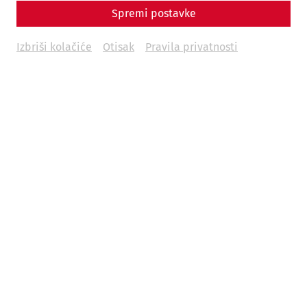
Spremi postavke
Izbriši kolačiće
Otisak
Pravila privatnosti
In addition to our guided tours in German, this season we
offer
guided tours of the Roman Quarter in Slovak
on the
following days.
each at
11:00
,
13:00
and
15:00
o'clock
03.04.2026
Good Friday (Veľkonočný piatok)
05.04.2026
Easter Sunday (Veľkonočná nedeľa)