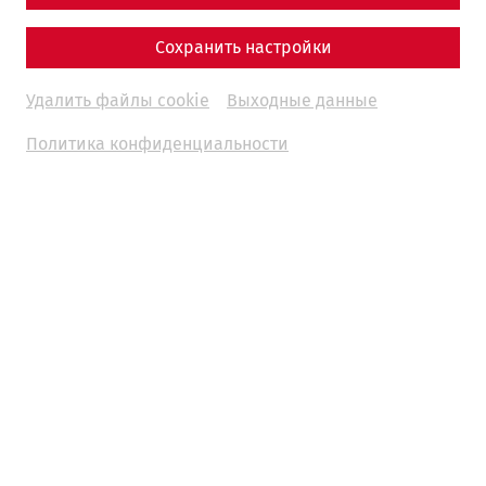
Сохранить настройки
Удалить файлы cookie
Выходные данные
Политика конфиденциальности
In addition to our guided tours in German, this season we
offer
guided tours of the Roman Quarter in Slovak
on the
following days.
each at
11:00
,
13:00
and
15:00
o'clock
03.04.2026
Good Friday (Veľkonočný piatok)
05.04.2026
Easter Sunday (Veľkonočná nedeľa)