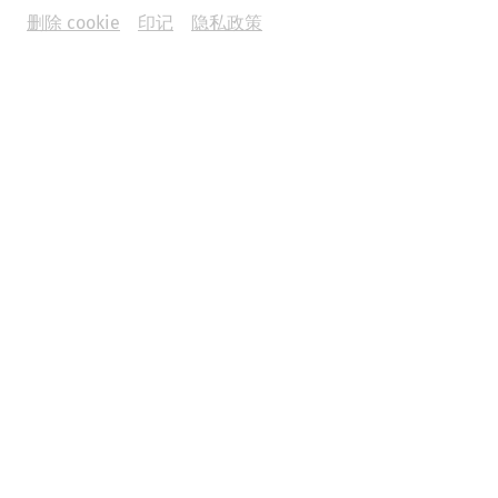
删除 cookie
印记
隐私政策
In addition to our guided tours in German, this season we
offer
guided tours of the Roman Quarter in Slovak
on the
following days.
each at
11:00
,
13:00
and
15:00
o'clock
03.04.2026
Good Friday (Veľkonočný piatok)
05.04.2026
Easter Sunday (Veľkonočná nedeľa)