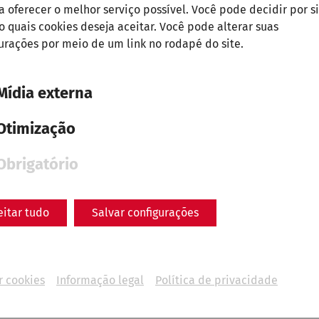
 a oferecer o melhor serviço possível. Você pode decidir por si
quais cookies deseja aceitar. Você pode alterar suas
uided tours in German, this season we offer
guided tou
urações por meio de um link no rodapé do site.
 the following days.
Mídia externa
and
15:00
o'clock
Otimização
ay (Veľkonočný piatok)
Obrigatório
unday (Veľkonočná nedeľa)
eitar tudo
Salvar configurações
onday (Veľkonočný pondelok)
 (Sviatok práce)
r cookies
Informação legal
Política de privacidade
 and Methodius (Sviatok svätého Cyrila a Metoda)