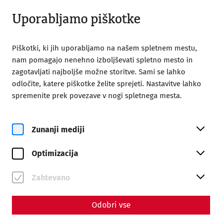
Odprto do 18:00
SL
Uporabljamo piškotke
Piškotki, ki jih uporabljamo na našem spletnem mestu,
nam pomagajo nenehno izboljševati spletno mesto in
zagotavljati najboljše možne storitve. Sami se lahko
odločite, katere piškotke želite sprejeti. Nastavitve lahko
Home
Familienyoga
spremenite prek povezave v nogi spletnega mesta.
Zunanji mediji
Optimizacija
pe, 14. avgust
Familienyoga
Zahtevano
Rezervirajte vstopnice
Odobri vse
€
27