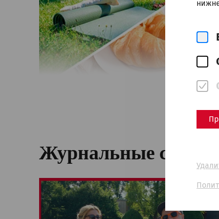
нижне
Пр
Журнальные статьи
Удали
Полит