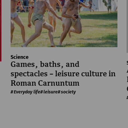
пт, 14. август
2026
After Work Yoga
Rekonstruiertes Stadtviertel
Science
Games, baths, and
spectacles – leisure culture in
Roman Carnuntum
пт, 14. август
2026
Everyday life
leisure
society
After Work Yoga mit Mulsum un
Rekonstruiertes Stadtviertel