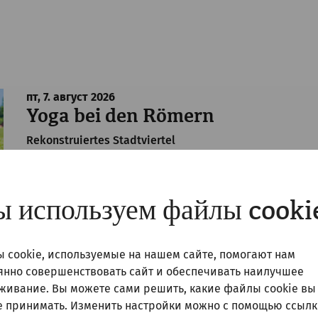
пт, 7. август
2026
Yoga bei den Römern
Rekonstruiertes Stadtviertel
 используем файлы cooki
 cookie, используемые на нашем сайте, помогают нам
янно совершенствовать сайт и обеспечивать наилучшее
пт, 7. август
2026
живание. Вы можете сами решить, какие файлы cookie вы
Yoga bei den Römern mit Classic
е принимать. Изменить настройки можно с помощью ссылк