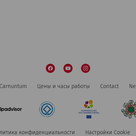
пт, 21. август
2026
Yoga bei den Römern
Rekonstruiertes Stadtviertel
n Carnuntum
Цены и часы работы
Contact
Ne
пт, 21. август
2026
Yoga bei den Römern mit Classic
литика конфиденциальности
Настройки Cookie
Rekonstruiertes Stadtviertel