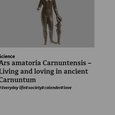
Заказать билеты
Science
Ars amatoria Carnuntensis –
€
27
Living and loving in ancient
Carnuntum
d Imbiss
Everyday life
society
calender
love