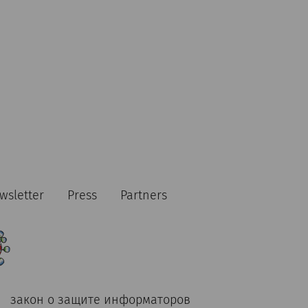
Заказать билеты
€
47
Заказать билеты
wsletter
Press
Partners
€
27
 Frühstück
закон о защите информаторов