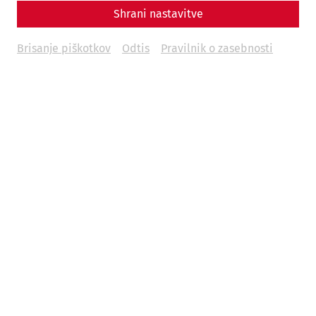
Shrani nastavitve
Brisanje piškotkov
Odtis
Pravilnik o zasebnosti
Science
In the arena of the gladiators:
Carnuntum's amphitheaters
Game
architecture
leisure
Gladiatorsday