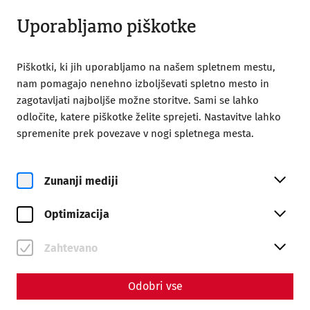
Odprto do 18:00
SL
Uporabljamo piškotke
Piškotki, ki jih uporabljamo na našem spletnem mestu,
nam pomagajo nenehno izboljševati spletno mesto in
zagotavljati najboljše možne storitve. Sami se lahko
odločite, katere piškotke želite sprejeti. Nastavitve lahko
spremenite prek povezave v nogi spletnega mesta.
Magazine overview
Zunanji mediji
Življenje in stil
Optimizacija
Articles with the tag
#leisure
Zahtevano
Odobri vse