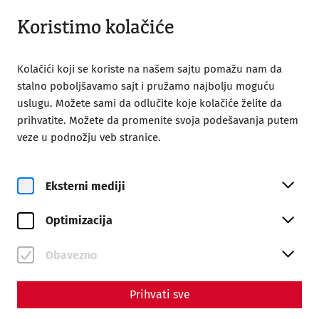
Otvoreno do 18:00
SR
Koristimo kolačiće
Kolačići koji se koriste na našem sajtu pomažu nam da
stalno poboljšavamo sajt i pružamo najbolju moguću
uslugu. Možete sami da odlučite koje kolačiće želite da
prihvatite. Možete da promenite svoja podešavanja putem
Home
Familienyoga
veze u podnožju veb stranice.
Eksterni mediji
Optimizacija
pe, 14. Avgust
Familienyoga
Obavezno
Rezervišite karte
Prihvati sve
€
27