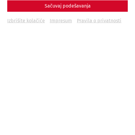
Sačuvaj podešavanja
Izbrišite kolačiće
Impresum
Pravila o privatnosti
Weitere Termine