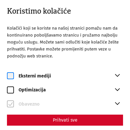
Otvoreno od 09:00
BS
Koristimo kolačiće
Kolačići koji se koriste na našoj stranici pomažu nam da
kontinuirano poboljšavamo stranicu i pružamo najbolju
moguću uslugu. Možete sami odlučiti koje kolačiće želite
prihvatiti. Postavke možete promijeniti putem veze u
podnožju web stranice.
Magazine overview
Eksterni mediji
Časopis
Optimizacija
Articles with the tag
#Videocast
Obavezno
Prihvati sve