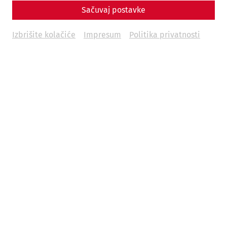
Sačuvaj postavke
Izbrišite kolačiće
Impresum
Politika privatnosti
Videos
Videocast – Episode 13: Lucius' House
archaeology
research
Videocast