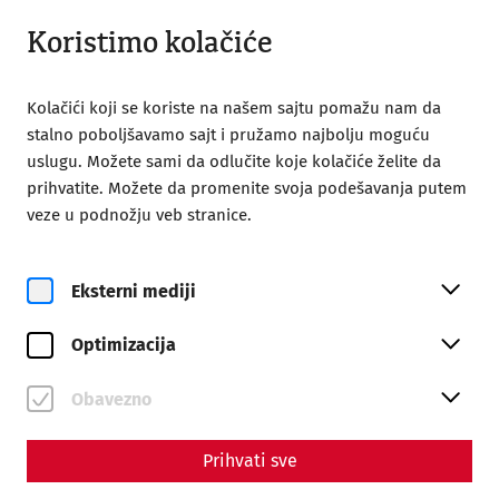
Otvoreno do 18:00
SR
Koristimo kolačiće
Kolačići koji se koriste na našem sajtu pomažu nam da
stalno poboljšavamo sajt i pružamo najbolju moguću
uslugu. Možete sami da odlučite koje kolačiće želite da
prihvatite. Možete da promenite svoja podešavanja putem
Home
Rimski grad Karnuntum
veze u podnožju veb stranice.
Rimski grad Karnuntum
Rimska gradska četvrt
Domus kvarta
Eksterni mediji
Domus kvarta
Optimizacija
Obavezno
Prihvati sve