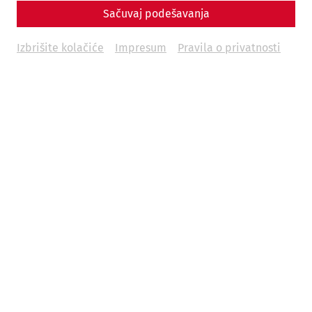
Sačuvaj podešavanja
Izbrišite kolačiće
Impresum
Pravila o privatnosti
Jedini podni mozaik koji je sačuvan na izvornom mestu u
Karnuntumu dobio je dostojan prostor za prikazivanje u
delimično obnovljenoj kući domus kvarta (IV kuća). Sudeći
po veličini izgrađenog prostora i mozaiku, može se
pretpostaviti da se radilo o veoma luksuzno opremljenoj
stambenoj kući. Prostorija s podnim mozaikom mogla bi
poslužiti kao reprezentativna trpezarija tokom letnjih
dana.
Kako bi sačuvani podni mozaik mogao biti izložen, izvađen
je, restauriran i ugrađen u novi noseći materijal kako bi