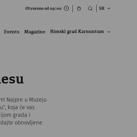
Otvoreno od 09:00
SR
Rimski grad Karnuntum
Events
Magazine
mesu
m! Najpre u Muzeju
”, koja će vas
ijom grada i
edajte obnovljene