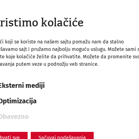
ristimo kolačiće
ći koji se koriste na našem sajtu pomažu nam da stalno
jšavamo sajt i pružamo najbolju moguću uslugu. Možete sami 
te koje kolačiće želite da prihvatite. Možete da promenite sv
avanja putem veze u podnožju veb stranice.
Eksterni mediji
Optimizacija
Obavezno
ihvati sve
Sačuvaj podešavanja