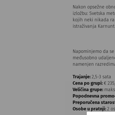
Nakon opsežne obno
izložbu: Svetska met
kojih neki nikada ran
istraživanja Karnunt
Napominjemo da se ob
međusobno udaljene 
namenjen razredima
Trajanje:
2,5-3 sata
Cena po grupi:
€ 235
Veličina grupe:
maksi
Popodnevna promoc
Preporučena starost
Osobe u pratnji:
2 o