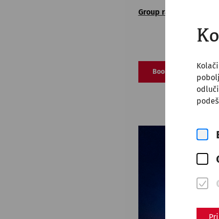
Group rates in detail
Ko
Kolači
Bookings
pobol
odluči
podeš
Pr