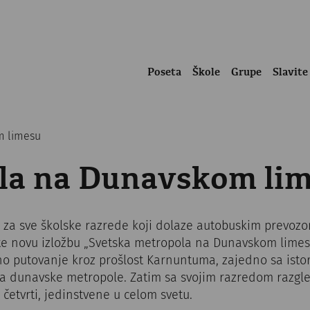
Poseta
Škole
Grupe
Slavite
m limesu
la na Dunavskom li
za sve školske razrede koji dolaze autobuskim prevozo
e novu izložbu „Svetska metropola na Dunavskom limesu
no putovanje kroz prošlost Karnuntuma, zajedno sa istor
a dunavske metropole. Zatim sa svojim razredom razgl
četvrti, jedinstvene u celom svetu.