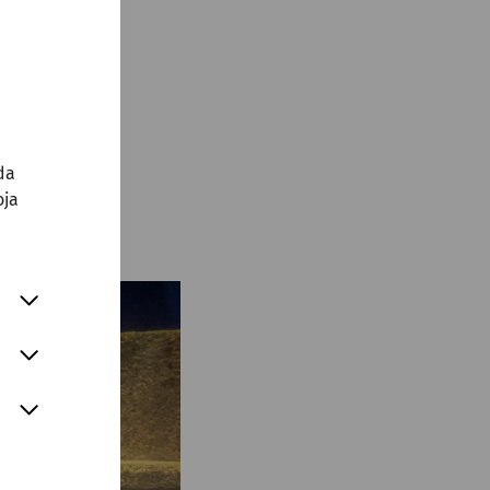
da
oja