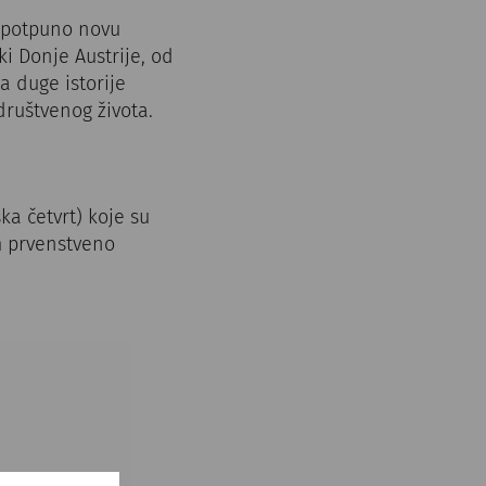
 potpuno novu
i Donje Austrije, od
a duge istorije
društvenog života.
a četvrt) koje su
m prvenstveno