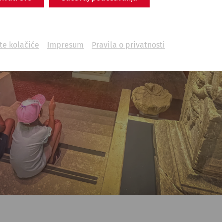
ite kolačiće
Impresum
Pravila o privatnosti