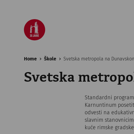
Home
Škole
Svetska metropola na Dunavsko
Svetska metropo
Standardni program 
Karnuntinum posetit
odvesti na edukativ
slavnim stanovnicim
kuće rimske gradske 