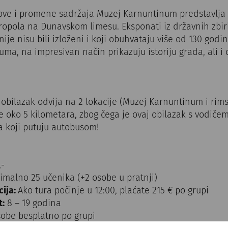
ve i promene sadržaja Muzej Karnuntinum predstavlja
ropola na Dunavskom limesu. Eksponati iz državnih zbirk
ije nisu bili izloženi i koji obuhvataju više od 130 godin
uma, na impresivan način prikazuju istoriju grada, ali i 
ilazak odvija na 2 lokacije (Muzej Karnuntinum i rimsk
oko 5 kilometara, zbog čega je ovaj obilazak s vodiče
 koji putuju autobusom!
,-
malno 25 učenika (+2 osobe u pratnji)
ija:
Ako tura počinje u 12:00, plaćate 215 € po grupi
:
8 – 19 godina
sobe besplatno po grupi