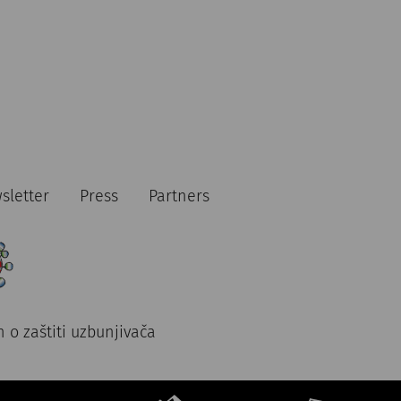
sletter
Press
Partners
 o zaštiti uzbunjivača