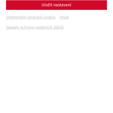
architecture
leisure
Game
Gladiatorsday
Uložit nastavení
Odstranění souborů cookie
Otisk
Zásady ochrany osobních údajů
Gladiatorial games were among the most popular events
in the Roman Empire and formed a central part of the
entertainment culture. These exhibition fights between
armed (male and female) opponents not only served to