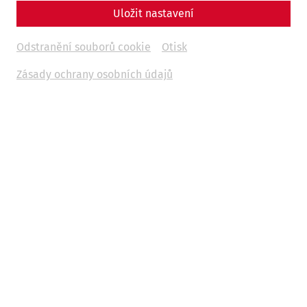
Uložit nastavení
Odstranění souborů cookie
Otisk
Zásady ochrany osobních údajů
Římská městská čtvrť / Petronell-Carnuntum
Naše restaurace Forum Culinarium nabízí návštěvníkům
římské městské čtvrti během sezóny římsko-antická,
středomořská a rakouská jídla, dezerty, drobné
občerstvení a kávu. V létě zve k posezení velká terasa s
výhledem na krásný park. Posedět zde můžete u malého
občerstvení či u oběda. Partnerem pro catering je hostinec
Marc Aurel.
Tel.:
+43 (0)2163 2285
www.marcaurel.at