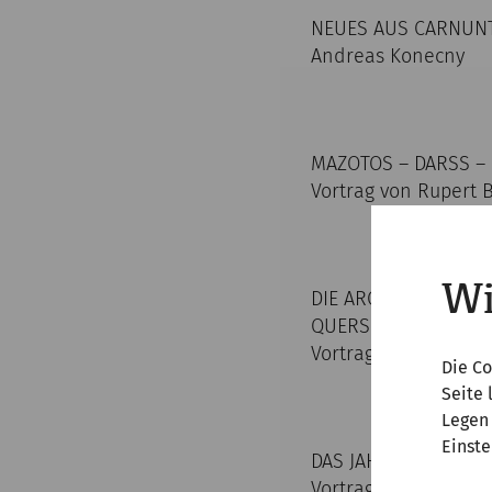
NEUES AUS CARNUNT
Andreas Konecny
MAZOTOS – DARSS – 
Vortrag von Rupert 
Wi
DIE ARCHÄOLOGISCH
QUERSCHNITT DURCH
Vortrag von Joachim
Die Co
Seite 
Legen 
Einste
DAS JAHR 2019 IN 
Vortrag von Eduard