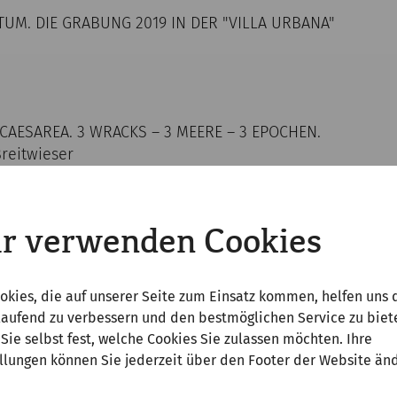
UM. DIE GRABUNG 2019 IN DER "VILLA URBANA"
CAESAREA. 3 WRACKS – 3 MEERE – 3 EPOCHEN.
Breitwieser
r verwenden Cookies
EN AUSGRABUNGEN AM GELÄNDE DES KARMELITERHOFES IN
 DIE STADTGESCHICHTE
 Thaler
okies, die auf unserer Seite zum Einsatz kommen, helfen uns 
laufend zu verbessern und den bestmöglichen Service zu biet
Sie selbst fest, welche Cookies Sie zulassen möchten. Ihre
llungen können Sie jederzeit über den Footer der Website än
CARNUNTUM
 Pollhammer und Markus Wachter