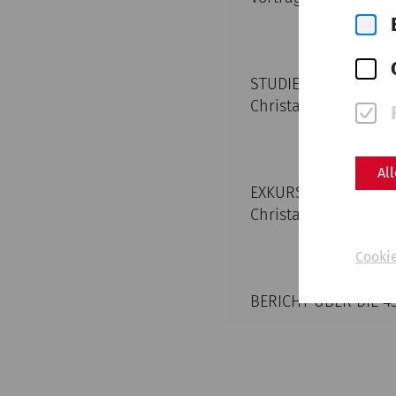
STUDIENREISE NACH
Christa Farka
Al
EXKURSION CARNUNT
Christa Farka
Cooki
BERICHT ÜBER DIE 