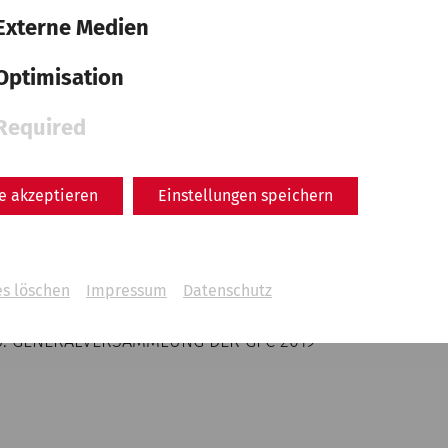
Externe Medien
Optimisation
 KAMPANIEN
Required
le akzeptieren
Einstellungen speichern
UM – BRATISLAVA
es löschen
Impressum
Datenschutz
45. GENERALVERSAMMLUNG DER GFC 2019