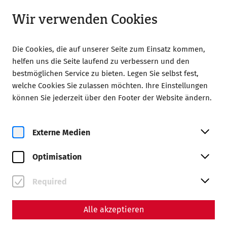
Geschlossen
DE
Wir verwenden Cookies
Die Cookies, die auf unserer Seite zum Einsatz kommen,
helfen uns die Seite laufend zu verbessern und den
bestmöglichen Service zu bieten. Legen Sie selbst fest,
welche Cookies Sie zulassen möchten. Ihre Einstellungen
Home
Magazin
können Sie jederzeit über den Footer der Website ändern.
Grenzen überwinden, Geschichte verbinden: Das Projekt
ROMAN LEGACY
Externe Medien
Wissenschaft
Grenzen überwinden,
Optimisation
Geschichte verbinden: Das
Required
Projekt ROMAN LEGACY
Alle akzeptieren
Ein Beitrag von Nisa Iduna Kirchengast -
Redaktion: Thomas Mauerhofer, Anna-Maria Grohs