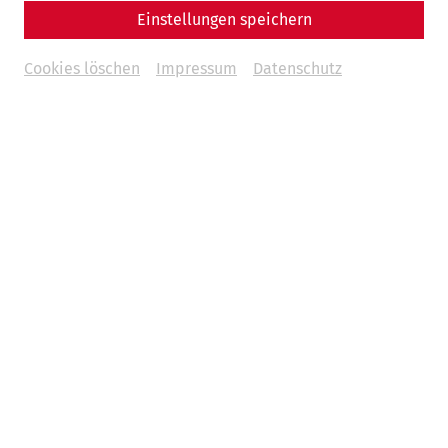
Einstellungen speichern
Cookies löschen
Impressum
Datenschutz
Wissenschaft
Grenzen überwinden, Geschichte
verbinden: Das Projekt ROMAN
LEGACY
Donau
aktuell
Limes
Welterbe