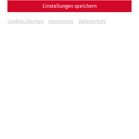
Einstellungen speichern
Cookies löschen
Impressum
Datenschutz
Videos
Videocast – Episode 10: Die Therme in
der Zivilstadt von Carnuntum