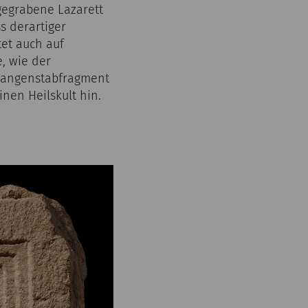
sgegrabene Lazarett
s derartiger
et auch auf
, wie der
hlangenstabfragment
nen Heilskult hin.