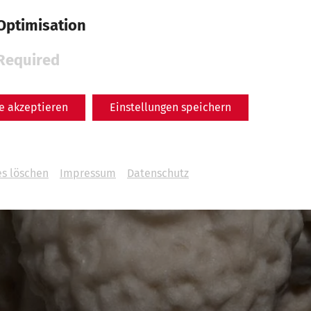
Optimisation
Required
le akzeptieren
Einstellungen speichern
es löschen
Impressum
Datenschutz