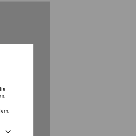
die
en.
dern.