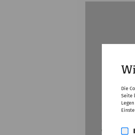
Wi
Die Co
Seite 
Legen 
Einste