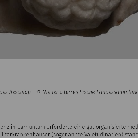
e des Aesculap - © Niederösterreichische Landessammlun
senz in Carnuntum erforderte eine gut organisierte med
 Militärkrankenhäuser (sogenannte Valetudinarien) sta