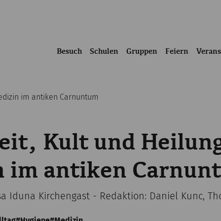
Besuch
Schulen
Gruppen
Feiern
Verans
Medizin im antiken Carnuntum
it, Kult und Heilun
n im antiken Carnun
isa Iduna Kirchengast - Redaktion: Daniel Kunc, 
lltag
Hygiene
Medizin