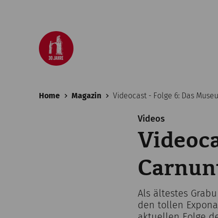
Home
Magazin
Videocast - Folge 6: Das Mus
Videos
Videoca
Carnun
Als ältestes Gra
den tollen Expona
aktuellen Folge d