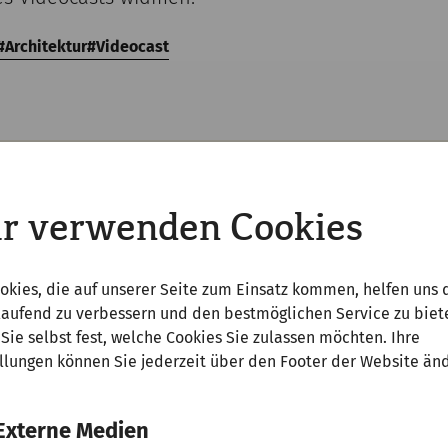
Architektur
Videocast
r verwenden Cookies
Youtube
Inhalte zu laden, akzeptieren Sie bitte
Youtube
als ex
okies, die auf unserer Seite zum Einsatz kommen, helfen uns 
Quelle in den
Cookie-Einstellungen
laufend zu verbessern und den bestmöglichen Service zu biet
Sie selbst fest, welche Cookies Sie zulassen möchten. Ihre
Akzeptieren
llungen können Sie jederzeit über den Footer der Website än
Externe Medien