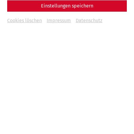
Einstellungen speichern
Cookies löschen
Impressum
Datenschutz
Videos
Videocast – Episode 12:
Stadtrundgang durch Carnuntum