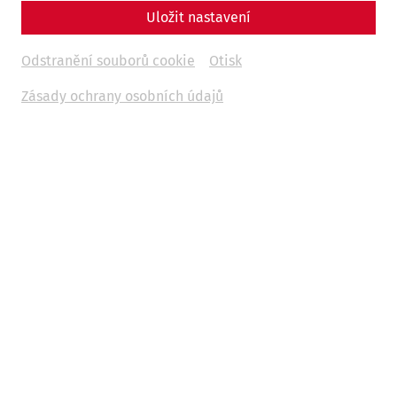
Uložit nastavení
Odstranění souborů cookie
Otisk
Zásady ochrany osobních údajů
Science
Living with the Garbage? Recycling,
Waste, and Everyday Life in Ancient
Rome
Hygiene
museum
environment
society