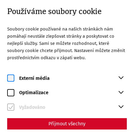
Otevřít od 09:00
CS
Používáme soubory cookie
Soubory cookie používané na našich stránkách nám
pomáhají neustále zlepšovat stránky a poskytovat co
nejlepší služby. Sami se můžete rozhodnout, které
soubory cookie chcete přijmout. Nastavení můžete změnit
prostřednictvím odkazu v zápatí webu.
Magazine overview
Externí média
Magazine
Optimalizace
Articles with the tag
#Hygiene
Vyžadováno
Přijmout všechny