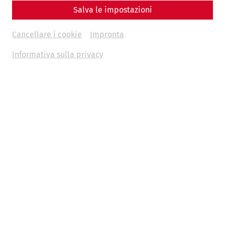
Salva le impostazioni
Cancellare i cookie
Impronta
Informativa sulla privacy
Science
Living with the Garbage? Recycling,
Waste, and Everyday Life in Ancient
Rome
Hygiene
museum
environment
society