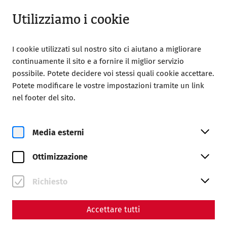
Aperto da 09:00
IT
Utilizziamo i cookie
I cookie utilizzati sul nostro sito ci aiutano a migliorare
continuamente il sito e a fornire il miglior servizio
possibile. Potete decidere voi stessi quali cookie accettare.
Potete modificare le vostre impostazioni tramite un link
nel footer del sito.
Magazine overview
Media esterni
Rivista
Ottimizzazione
Articles with the tag
#Hygiene
Richiesto
Accettare tutti