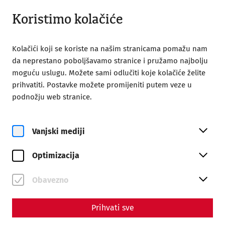
Otvori iz 08:00
HR
Koristimo kolačiće
Kolačići koji se koriste na našim stranicama pomažu nam
da neprestano poboljšavamo stranice i pružamo najbolju
moguću uslugu. Možete sami odlučiti koje kolačiće želite
prihvatiti. Postavke možete promijeniti putem veze u
podnožju web stranice.
Magazine overview
Vanjski mediji
Magazin
Optimizacija
Articles with the tag
#Hygiene
Obavezno
Prihvati sve