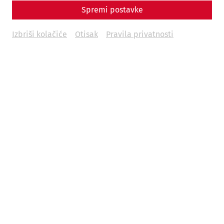
Spremi postavke
Izbriši kolačiće
Otisak
Pravila privatnosti
Science
Living with the Garbage? Recycling,
Waste, and Everyday Life in Ancient
Rome
Hygiene
museum
environment
society