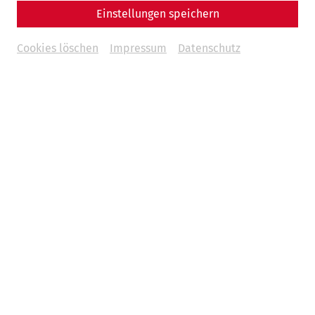
Einstellungen speichern
Cookies löschen
Impressum
Datenschutz
Videos
Videocast – Episode 13: Lucius' House
archaeology
research
Videocast