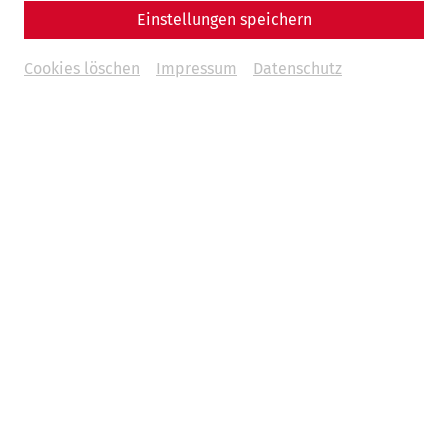
Einstellungen speichern
Cookies löschen
Impressum
Datenschutz
Videos
Videocast – Episode 13: Das Haus des
Lucius