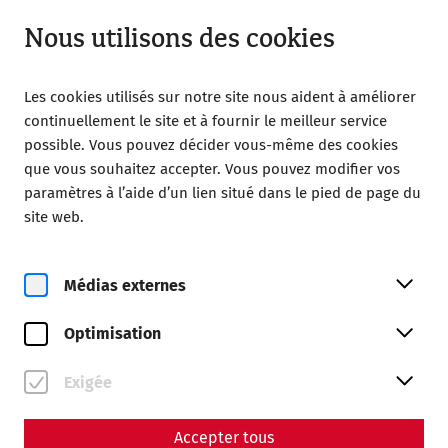
Ouvert jusqu’à 18:00
FR
Nous utilisons des cookies
Les cookies utilisés sur notre site nous aident à améliorer
continuellement le site et à fournir le meilleur service
possible. Vous pouvez décider vous-même des cookies
que vous souhaitez accepter. Vous pouvez modifier vos
Home
Yoga bei den Römern mit Classic Frühstück
paramètres à l’aide d’un lien situé dans le pied de page du
site web.
Médias externes
ve, 7. août
Optimisation
Yoga bei den Römern mit
Exigée
Classic Frühstück
Past event
Accepter tous