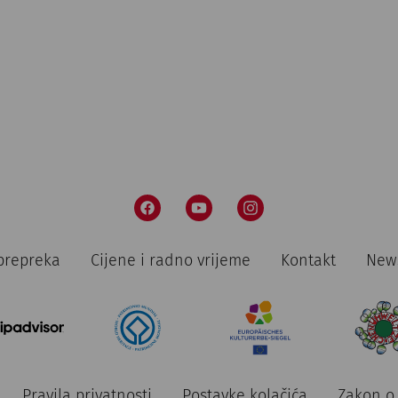
pe, 21. kolovoz
2026
Yoga bei den Römern mit Vital F
Rekonstruiertes Stadtviertel
prepreka
Cijene i radno vrijeme
Kontakt
News
pe, 28. kolovoz
2026
After Work Yoga
Pravila privatnosti
Postavke kolačića
Zakon o 