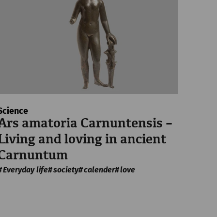
Rezervirajte ulaznice
€
27
Science
Ars amatoria Carnuntensis –
Living and loving in ancient
 Frühstück
Carnuntum
Everyday life
society
calender
love