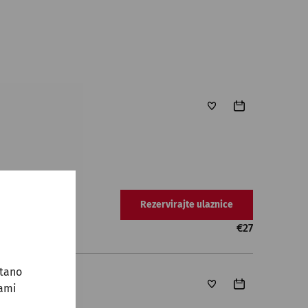
Rezervirajte ulaznice
€
27
stano
sami