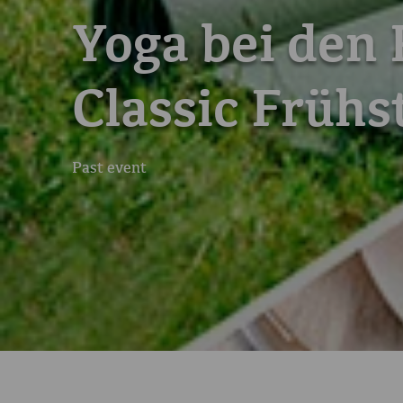
Yoga bei den
Classic Frühs
Past event