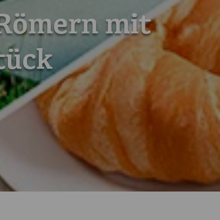
 Römern mit
tück