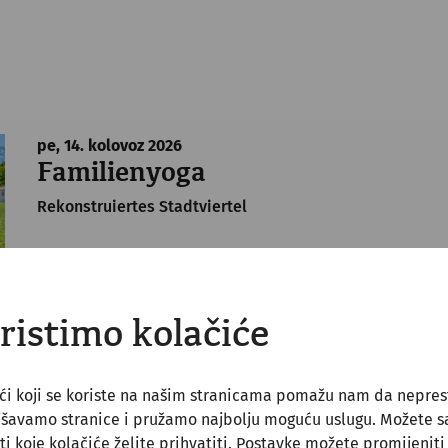
pe, 14. kolovoz
2026
Familienyoga
Rekonstruiertes Stadtviertel
ristimo kolačiće
ći koji se koriste na našim stranicama pomažu nam da nepre
pe, 14. kolovoz
2026
jšavamo stranice i pružamo najbolju moguću uslugu. Možete 
After Work Yoga
ti koje kolačiće želite prihvatiti. Postavke možete promijeniti