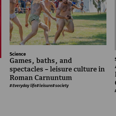
pe, 21. kolovoz
2026
Yoga bei den Römern
Rekonstruiertes Stadtviertel
Science
Games, baths, and
spectacles – leisure culture in
pe, 21. kolovoz
2026
Roman Carnuntum
Yoga bei den Römern mit Classic
Everyday life
leisure
society
Rekonstruiertes Stadtviertel