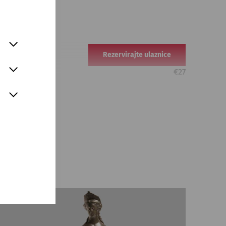
Rezervirajte ulaznice
€
27
d Imbiss
Rezervirajte ulaznice
€
47