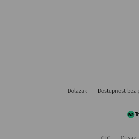
Dolazak
Dostupnost bez 
GTC
Otisak