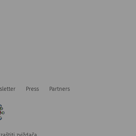
Rezervirajte ulaznice
€
47
rühstück
Rezervirajte ulaznice
letter
Press
Partners
€
47
zaštiti zviždača