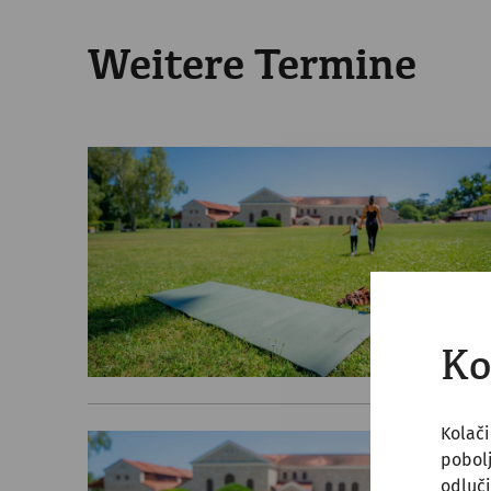
Weitere Termine
Ko
Kolači
pobol
odluči