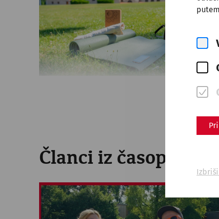
putem
Pr
Članci iz časopisa
Izbriš