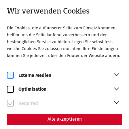
Geschlossen
LA
Wir verwenden Cookies
Die Cookies, die auf unserer Seite zum Einsatz kommen,
helfen uns die Seite laufend zu verbessern und den
bestmöglichen Service zu bieten. Legen Sie selbst fest,
welche Cookies Sie zulassen möchten. Ihre Einstellungen
Home
Yoga bei den Römern mit Classic Frühstück
können Sie jederzeit über den Footer der Website ändern.
Externe Medien
Optimisation
Fr, 7. August
Yoga bei den Römern mit
Required
Classic Frühstück
Alle akzeptieren
Tickets buchen