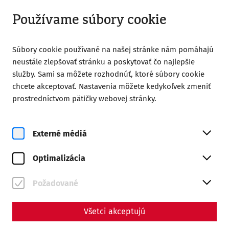
Otvorené od 08:00
SK
Používame súbory cookie
Súbory cookie používané na našej stránke nám pomáhajú
neustále zlepšovať stránku a poskytovať čo najlepšie
služby. Sami sa môžete rozhodnúť, ktoré súbory cookie
chcete akceptovať. Nastavenia môžete kedykoľvek zmeniť
Home
Yoga bei den Römern mit Classic Frühstück
prostredníctvom pätičky webovej stránky.
Externé médiá
Optimalizácia
pi, 7. august
Yoga bei den Römern mit
Požadované
Classic Frühstück
Všetci akceptujú
Past event