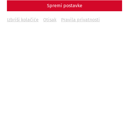
Spremi postavke
Izbriši kolačiće
Otisak
Pravila privatnosti
1. Präsident des Vereins Carnuntum, Alfred Ritter von Arneth
(Daheim-Kalender 1897, S. 245)