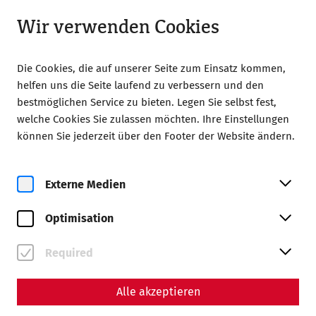
Geöffnet ab 08:00 Uhr
DE
Wir verwenden Cookies
Die Cookies, die auf unserer Seite zum Einsatz kommen,
helfen uns die Seite laufend zu verbessern und den
bestmöglichen Service zu bieten. Legen Sie selbst fest,
welche Cookies Sie zulassen möchten. Ihre Einstellungen
Home
Magazin
können Sie jederzeit über den Footer der Website ändern.
140 Jahre Gesellschaft der Freunde Carnuntums
Wissenschaft
Externe Medien
140 Jahre Gesellschaft der
Optimisation
Freunde Carnuntums
Ein Beitrag von Nisa Iduna Kirchengast -
Required
Redaktion: Daniel Kunc, Thomas Mauerhofer
Alle akzeptieren
Museum
Geschichte
GFC
Archäologie