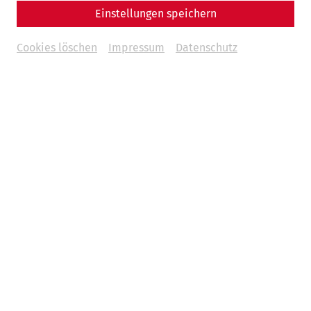
Einstellungen speichern
Cookies löschen
Impressum
Datenschutz
1. Präsident des Vereins Carnuntum, Alfred Ritter von Arneth
(Daheim-Kalender 1897, S. 245)