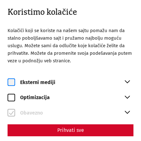
Otvoreno do 18:00
SR
Koristimo kolačiće
Kolačići koji se koriste na našem sajtu pomažu nam da
stalno poboljšavamo sajt i pružamo najbolju moguću
uslugu. Možete sami da odlučite koje kolačiće želite da
prihvatite. Možete da promenite svoja podešavanja putem
Home
veze u podnožju veb stranice.
140 years of the Society of Friends of Carnuntum
Science
Eksterni mediji
140 years of the Society of
Optimizacija
Friends of Carnuntum
By Nisa Iduna Kirchengast - Editors: Daniel Kunc,
Obavezno
Thomas Mauerhofer
Prihvati sve
museum
history
GFC
archaeology