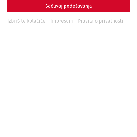
Sačuvaj podešavanja
Izbrišite kolačiće
Impresum
Pravila o privatnosti
1. Präsident des Vereins Carnuntum, Alfred Ritter von Arneth
(Daheim-Kalender 1897, S. 245)