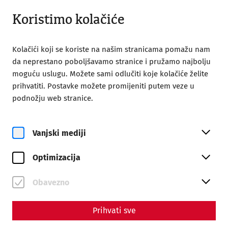
Otvoreno do 18:00
HR
Koristimo kolačiće
Kolačići koji se koriste na našim stranicama pomažu nam
da neprestano poboljšavamo stranice i pružamo najbolju
moguću uslugu. Možete sami odlučiti koje kolačiće želite
prihvatiti. Postavke možete promijeniti putem veze u
podnožju web stranice.
Magazine overview
Vanjski mediji
Magazin
Optimizacija
Articles with the tag
#leisure
Obavezno
Prihvati sve