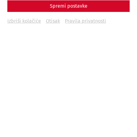
Spremi postavke
Izbriši kolačiće
Otisak
Pravila privatnosti
Science
In the arena of the gladiators:
Carnuntum's amphitheaters
Game
architecture
leisure
Gladiatorsday