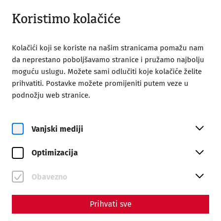
Otvoreno do 18:00
HR
Koristimo kolačiće
Kolačići koji se koriste na našim stranicama pomažu nam
da neprestano poboljšavamo stranice i pružamo najbolju
moguću uslugu. Možete sami odlučiti koje kolačiće želite
prihvatiti. Postavke možete promijeniti putem veze u
Home
After Work Yoga mit Mulsum und Imbiss
podnožju web stranice.
Vanjski mediji
Optimizacija
pe, 28. kolovoz
After Work Yoga mit
Obavezno
Mulsum und Imbiss
Prihvati sve
Rezervirajte ulaznice