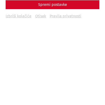
Spremi postavke
€
47
Izbriši kolačiće
Otisak
Pravila privatnosti
Weitere Termine