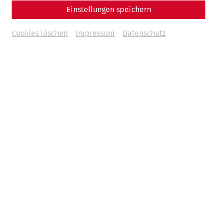
Einstellungen speichern
Cookies löschen
Impressum
Datenschutz
Science
Come sweet death - The cemeteries of
Carnuntum
Religion
Death
society