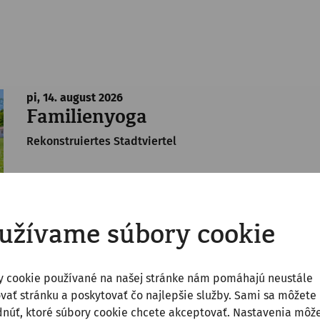
pi, 14. august
2026
Familienyoga
Rekonstruiertes Stadtviertel
užívame súbory cookie
y cookie používané na našej stránke nám pomáhajú neustále
pi, 14. august
2026
vať stránku a poskytovať čo najlepšie služby. Sami sa môžete
After Work Yoga
núť, ktoré súbory cookie chcete akceptovať. Nastavenia môž