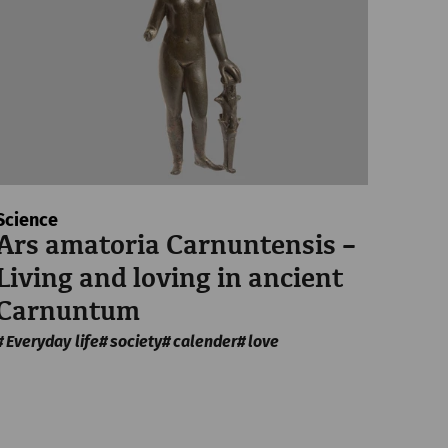
 Frühstück
Rezervovať vstupenky
Science
Ars amatoria Carnuntensis –
€
47
Living and loving in ancient
Carnuntum
rühstück
Everyday life
society
calender
love