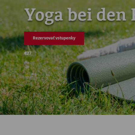
Yoga bei den
Rezervovať vstupenky
€
27