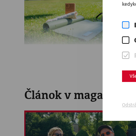
kedyko
Vš
Článok v magazíne
Odstr