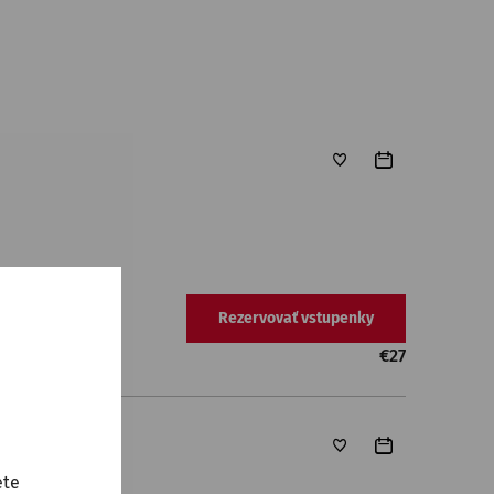
Rezervovať vstupenky
€
27
ete