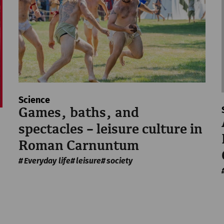
pi, 21. august
2026
Yoga bei den Römern mit Classic
Rekonstruiertes Stadtviertel
Science
Games, baths, and
spectacles – leisure culture in
Roman Carnuntum
pi, 21. august
2026
Everyday life
leisure
society
Yoga bei den Römern mit Vital F
Rekonstruiertes Stadtviertel