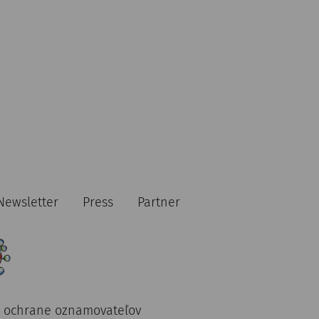
Rezervovať vstupenky
€
47
Rezervovať vstupenky
Newsletter
Press
Partner
€
27
d Imbiss
 ochrane oznamovateľov