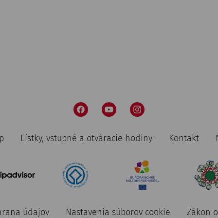
pi, 28. august
2026
After Work Yoga
Rekonstruiertes Stadtviertel
p
Lístky, vstupné a otváracie hodiny
Kontakt
pi, 28. august
2026
After Work Yoga mit Mulsum un
rana údajov
Nastavenia súborov cookie
Zákon o
Rekonstruiertes Stadtviertel