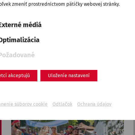
Rekonstruiertes Stadtviertel
ľvek zmeniť prostredníctvom pätičky webovej stránky.
Externé médiá
Optimalizácia
Požadované
Zobraziť všetky
pi, 14. august
2026
After Work Yoga mit Mulsum un
etci akceptujú
Uloženie nastavení
Rekonstruiertes Stadtviertel
ánenie súborov cookie
Odtlačok
Ochrana údajov