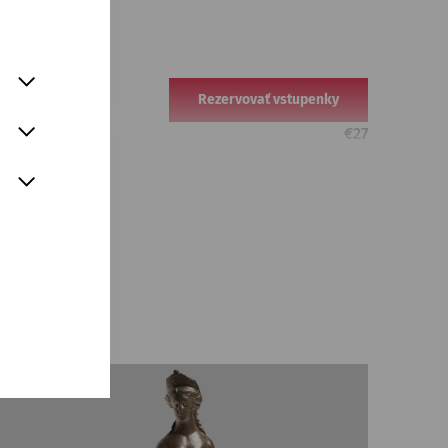
Rezervovať vstupenky
€
27
d Imbiss
Rezervovať vstupenky
€
47